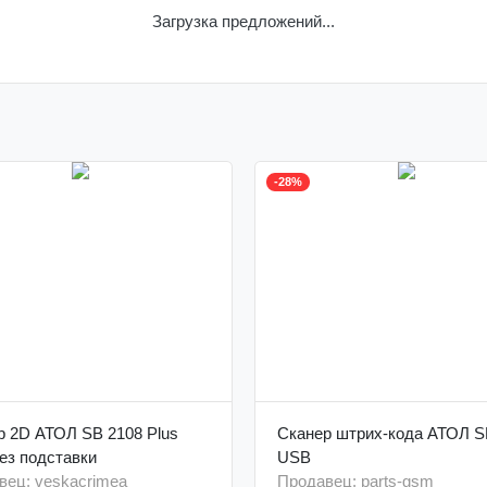
Загрузка предложений...
-28%
р 2D АТОЛ SB 2108 Plus
Сканер штрих-кода АТОЛ S
ез подставки
USB
вец: veskacrimea
Продавец: parts-gsm