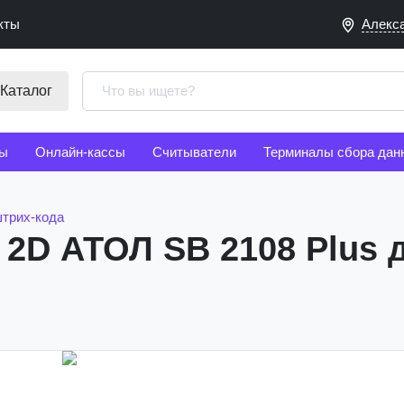
кты
Алекс
Каталог
ы
Онлайн-кассы
Считыватели
Терминалы сбора дан
трих-кода
 2D АТОЛ SB 2108 Plus 