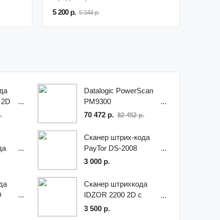
5 200 р.
6 344 р.
да
Datalogic PowerScan
 2D
PM9300
70 472 р.
.
82 452 р.
Сканер штрих-кода
да
PayTor DS-2008
3 000 р.
Сканер штрихкода
да
IDZOR 2200 2D с
D
подставкой
3 500 р.