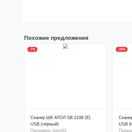
Похожие предложения
-7%
-28%
Сканер ШК АТОЛ SB 2108 2D,
Скане
USB (чёрный)
USB б
Продавец: kkm03
Прода