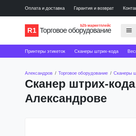
Оплата и доставка
Гарантия и возврат
Конта
b2b маркетплейс
R1
Торговое оборудование
Принтеры этикеток
Сканеры штрих-кода
Вес
Счетчики банкнот
Детекторы банкнот
Александров
Торговое оборудование
Сканеры ш
Сканер штрих-кода
Александрове