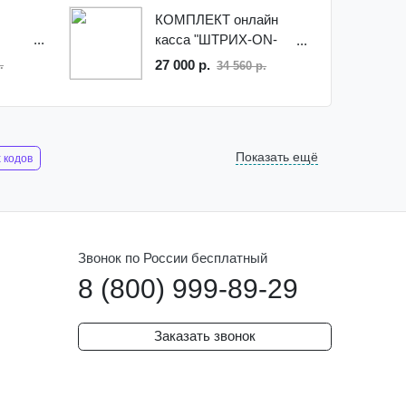
КОМПЛЕКТ онлайн
касса "ШТРИХ-ON-
LINE" с ФН + Сканер
27 000 р.
.
34 560 р.
Youjie YJ4600-2D US
Показать ещё
 кодов
 беспроводной эвотор
Звонок по России бесплатный
8 (800) 999-89-29
в для магазинов
тол sb2109
Заказать звонок
08 plus
атол sb 2103
а