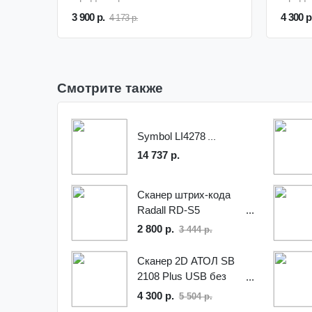
3 900 р.
4 300 р
4 173 р.
Смотрите также
Symbol LI4278
14 737 р.
Сканер штрих-кода
Radall RD-S5
2 800 р.
3 444 р.
Сканер 2D АТОЛ SB
2108 Plus USB без
подставки
4 300 р.
5 504 р.