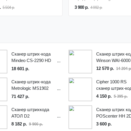
.
3 900 р.
5 504 р.
4 992 р.
Сканер штрих-кода
Сканер штрих-ко
Mindeo CS-2290 HD
Winson WAI-6000
(ручной, 2D имидж,
12 570 р.
18 601 р.
14 204 р
433MHz, серый),
зарядно-
Сканер штрих-кода
Cipher 1000 RS
коммуникационная
Metrologic MS1902
сканер штрих-ко
база, USB
Xenon 2D BT USB,
4 150 р.
71 427 р.
5 395 р.
черный:
характеристики и
Сканер штрихкода
Сканер штрих ко
свойства
АТОЛ D2
POScenter HH 2
8 182 р.
3 600 р.
9 900 р.