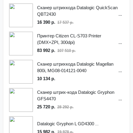
Сканер штрихкода Datalogic QuickScan
QBT2430
16 390 р.
17 537 р.
Принтер Citizen CL-S703 Printer
(DMX+ZPI, 300dpi)
83 992 р.
107 510 р.
Сканер штрихкода Datalogic Magellan
800i, MG08-014121-0040
10 134 р.
Сканер штрих-кода Datalogic Gryphon
GFS4470
25 720 р.
28 292 р.
Datalogic Gryphon L GD4300
15 982 р.
19 978 р.