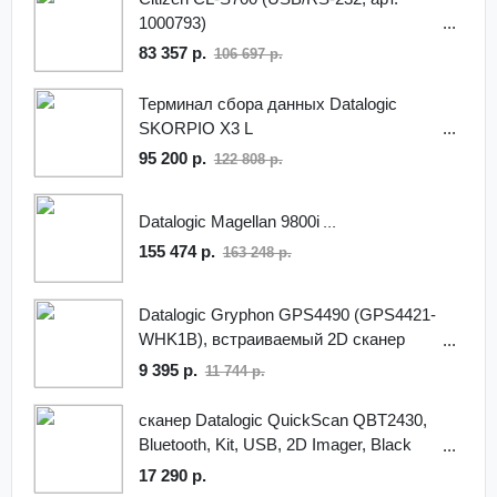
1000793)
83 357 р.
106 697 р.
Терминал сбора данных Datalogic
SKORPIO X3 L
95 200 р.
122 808 р.
Datalogic Magellan 9800i
155 474 р.
163 248 р.
Datalogic Gryphon GPS4490 (GPS4421-
WHK1B), встраиваемый 2D сканер
штрих-кода, белый
9 395 р.
11 744 р.
сканер Datalogic QuickScan QBT2430,
Bluetooth, Kit, USB, 2D Imager, Black
(Kit inc. Imager, Base Station and USB
17 290 р.
Cable.)