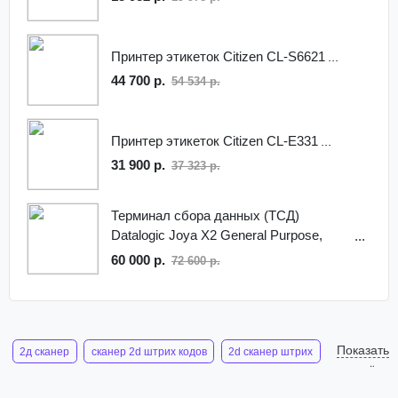
Принтер этикеток Citizen CL-S6621
44 700 р.
54 534 р.
Принтер этикеток Citizen CL-E331
31 900 р.
37 323 р.
Терминал сбора данных (ТСД)
Datalogic Joya X2 General Purpose,
911300150
60 000 р.
72 600 р.
Показать
2д сканер
сканер 2d штрих кодов
2d сканер штрих
ещё
сканер штрихкодов 2д
2д сканер для маркировки