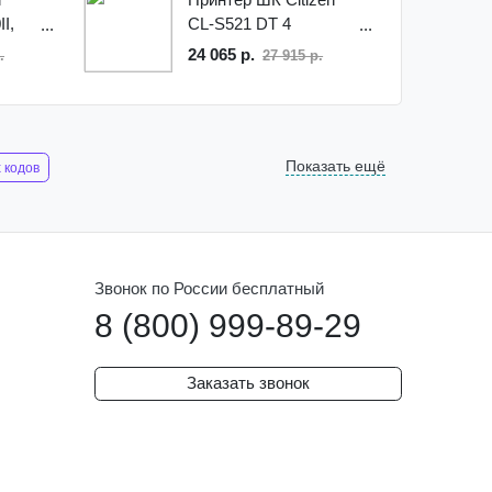
I,
CL-S521 DT 4
B,
1000815
24 065 р.
.
27 915 р.
Показать ещё
 кодов
 беспроводной эвотор
Звонок по России бесплатный
8 (800) 999-89-29
в для магазинов
тол sb2109
Заказать звонок
08 plus
атол sb 2103
а