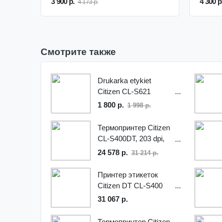
3 900 р.
4 300 р
4 173 р.
Смотрите также
Drukarka etykiet
Citizen CL-S621
1 800 р.
1 998 р.
Термопринтер Citizen
CL-S400DT, 203 dpi,
серый, RS232, USB,
24 578 р.
31 214 р.
1000835
Принтер этикеток
Citizen DT CL-S400
31 067 р.
Термопринтер Citizen