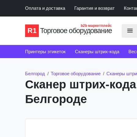
Оплата и доставка
Гарантия и возврат
Конта
b2b маркетплейс
R1
Торговое оборудование
Принтеры этикеток
Сканеры штрих-кода
Вес
Счетчики банкнот
Детекторы банкнот
Белгород
Торговое оборудование
Сканеры штри
Сканер штрих-кода
Белгороде