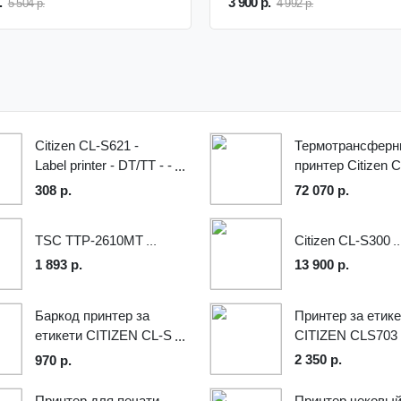
.
3 900 р.
5 504 р.
4 992 р.
Citizen CL-S621 -
Термотрансферн
Label printer - DT/TT - -
принтер Citizen C
203 dpi - up to 359.1
S700, 1000793
308 р.
72 070 р.
inch/min - USB, serial -
dark gray
TSC TTP-2610MT
Citizen CL-S300
1 893 р.
13 900 р.
Баркод принтер за
Принтер за етик
етикети CITIZEN CL-S
CITIZEN CLS703
631
2 350 р.
970 р.
Принтер для печати
Принтер чековы