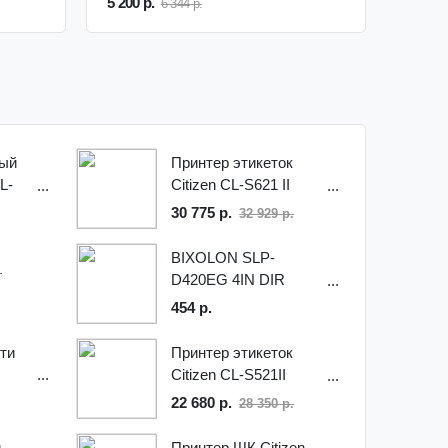
5 200 р.
6 344 р.
ый
Принтер этикеток
L-
Citizen CL-S621 II
CLS621IINEBXX
30 775 р.
32 929 р.
BIXOLON SLP-
D420EG 4IN DIR
THERM PRNT
454 р.
Принтер этикеток
ети
Citizen CL-S521II
CLS521IINEBXX
22 680 р.
28 350 р.
й
Принтер ШК Citizen