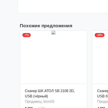
Похожие предложения
-7%
-28%
Сканер ШК АТОЛ SB 2108 2D,
Скане
USB (чёрный)
USB б
Продавец: kkm03
Прода