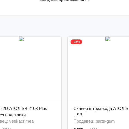
-28%
р 2D АТОЛ SB 2108 Plus
Сканер штрих-кода АТОЛ S
ез подставки
USB
вец: veskacrimea
Продавец: parts-gsm