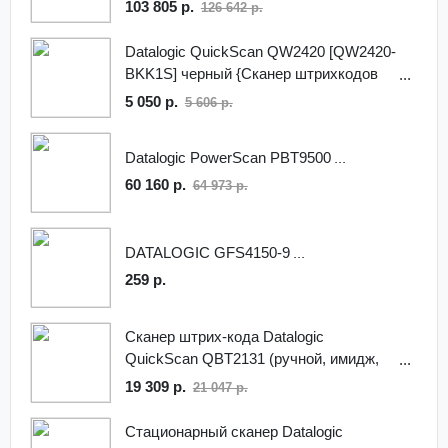
PM8300
103 805 р.
126 642 р.
Datalogic QuickScan QW2420 [QW2420-
BKK1S] черный {Сканер штрихкодов
ручной, USB 2D имидж кабель USB,
5 050 р.
5 606 р.
подставка}
Datalogic PowerScan PBT9500
60 160 р.
64 973 р.
DATALOGIC GFS4150-9
259 р.
Сканер штрих-кода Datalogic
QuickScan QBT2131 (ручной, имидж,
BT, черный), кабель Micro USB
19 309 р.
21 047 р.
Стационарный сканер Datalogic