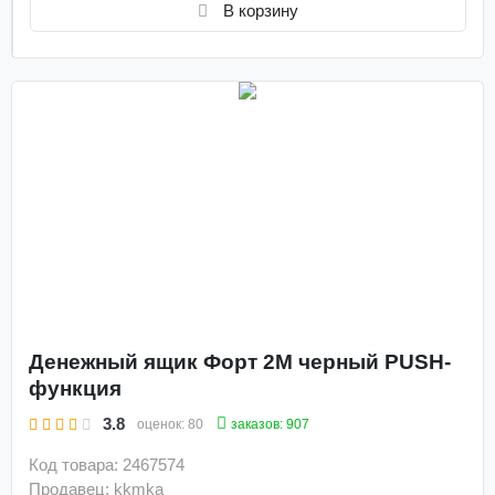
В корзину
денежные ящики hpc
денежный ящик нижний
денежный ящик недорого
Денежный ящик Форт 2М черный PUSH-
функция
3.8
заказов: 907
оценок:
80
Код товара: 2467574
Продавец: kkmka