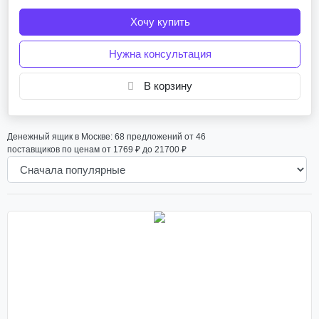
Хочу купить
денежный ящик меркурий 100.1
придвигает денежный ящик
кассовый денежный ящик
Нужна консультация
денежный ящик атол 330
денежный ящик мидл
В корзину
денежный ящик механический
денежный ящик размеры
денежный ящик штрих cd
Денежный ящик в Москве: 68 предложений от 46
денежный ящик меркурий 100.2
поставщиков по ценам от 1769 ₽ до 21700 ₽
денежный ящик атол sb 245 b
денежный ящик flip top
денежный ящик атол cd 330 b
замок для денежного ящика
денежный ящик ft 460
денежный ящик vioteh hvc 12
денежный ящик в нижнем
вертикальный денежный ящик
денежный ящик атол cd 410 b
денежный ящик paytor ht 410s 7
денежный ящик vioteh