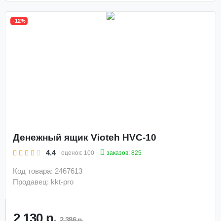
-12%
Денежный ящик Vioteh HVC-10
4.4
заказов: 825
оценок:
100
Код товара: 2467613
Продавец: kkt-pro
2 130 р.
2 386 р.