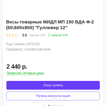
весы напольные 100
весы напольные 1000 кг
весы складские напольные электронные
Весы товарные МИДЛ МП 150 ВДА Ф-2
куплю весы напольные до 180
(50;600х800) "Гулливер 12"
весы электронные напольные 1000 кг цены
3.9
заказов: 635
оценок:
216
весы электронные напольные до 100
Код товара: 2472120
напольные весы товарные цены
Продавец: vseoborudovanie
недорого напольные весы
2 440 р.
Запросить оптовые цены
Хочу купить
Нужна консультация