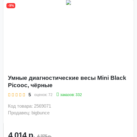
-9%
Умные диагностические весы Mini Black
Picooc, чёрные
5
заказов: 332
оценок:
72
Код товара: 2569071
Продавец: bigbunce
4 014 р.
4 375 р.