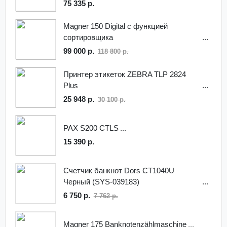
ИК-, УФ-, магнитная детекция, 3238
75 335 р.
Magner 150 Digital с функцией
сортировщика
99 000 р.
118 800 р.
Принтер этикеток ZEBRA TLP 2824
Plus
25 948 р.
30 100 р.
PAX S200 CTLS
15 390 р.
Счетчик банкнот Dors CT1040U
Черный (SYS-039183)
6 750 р.
7 762 р.
Magner 175 Banknotenzählmaschine