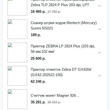
Zebra TLP 2824 P Plus 203 dpi, LPT
16 465 р.
17 782 р.
Сканер штрих-кодов Mertech (Mercury)
Sunmi NS021
189 р.
Принтер ZEBRA LP 2824 Plus (203 dpi,
56 мм,102 мм/
сек,)RS232,USB,отделитель
25 600 р.
Принтер этикеток Zebra DT GX420d
(GX42-202522-150)
62 246 р.
Счетчик монет Magner 926
35 281 р.
38 103 р.