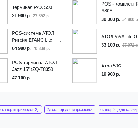
POS - комплект 
Терминал PAX S90
S80E
21 900 р.
23 652 р.
GPRS/Ethernet/
30 000 р.
34 800 р
+ PIN - PAD PAX
SP20 (РСХБ)
POS-система АТОЛ
АТОЛ ViVA Lite G
Ритейл ЕГАИС Lite
33 100 р.
37 072 р
64 990 р.
70 839 р.
POS-терминал АТОЛ
Атол 50Ф
Jazz 15” (ZQ-T8350
19 900 р.
4Gb WinPOSReady 7)
47 100 р.
сканер штрихкодов 2д
2д сканер для маркировки
сканер 2д для марки
indeo md 6600 hd
mindeo md6600
mindeo эвотор
сканер штрих код
mindeo md6600 hd 2d
mindeo сканер шк
сканер mindeo
сканер mind