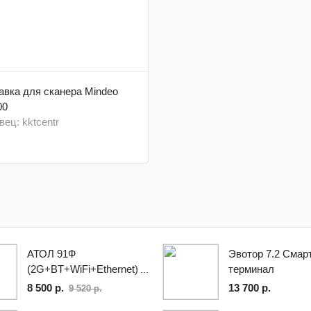
авка для сканера Mindeo
00
ец: kktcentr
АТОЛ 91Ф
Эвотор 7.2 Смар
(2G+BT+WiFi+Ethernet)
терминал
8 500 р.
13 700 р.
9 520 р.