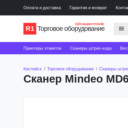
Оплата и доставка
Гарантия и возврат
Конта
b2b маркетплейс
R1
Торговое оборудование
Принтеры этикеток
Сканеры штрих-кода
Вес
Счетчики банкнот
Детекторы банкнот
Каспийск
Торговое оборудование
Сканеры штри
Сканер Mindeo MD6