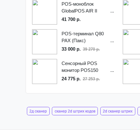
POS-моноблок
GlobalPOS AIR II
41 700 р.
POS-терминал Q80
PAX (Пакс)
33 000 р.
39 270 р.
Сенсорный POS
монитор POS150
24 775 р.
27 253 р.
2д сканер
сканер 2d штрих кодов
2d сканер штрих
honeywell 1470
сканер шк mindeo md6600 hd
сканер m
mindeo md6000
сканер штрих кода mindeo md6600 sr