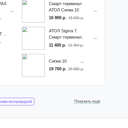
PAX
Смарт-терминал
АТОЛ Сигма 10
CTLS
16 900 р.
19 266 р.
.
АТОЛ Sigma 7.
T
Смарт-терминал.
.
Черный. Без ФН +
11 400 р.
14 364 р.
Платформа ОФД
Сигма 10
19 700 р.
20 882 р.
Показать ещё
ровки беспроводной
а mindeo md6600 hd
eo md6600 sr