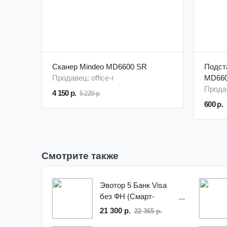
Сканер Mindeo MD6600 SR
Подст
Продавец: office-r
MD66
Продав
4 150 р.
5 229 р.
600 р.
Смотрите также
Эвотор 5 Банк Visa
без ФН (Смарт-
терминал без ФН,
21 300 р.
22 365 р.
пинпад PAX SP30)