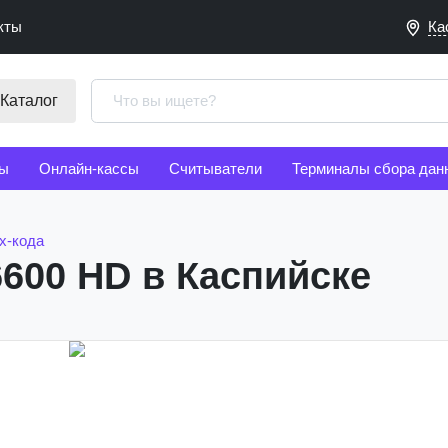
кты
Ка
Каталог
ы
Онлайн-кассы
Считыватели
Терминалы сбора дан
х-кода
600 HD в Каспийске