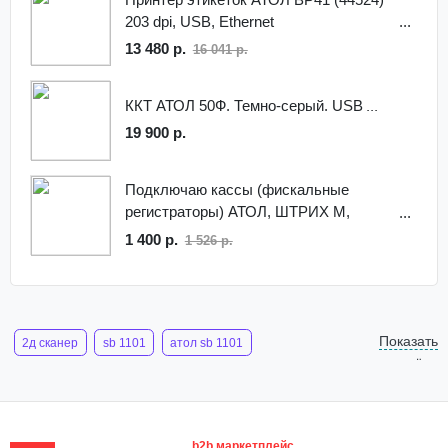
203 dpi, USB, Ethernet
13 480 р.
16 041 р.
ККТ АТОЛ 50Ф. Темно-серый. USB
19 900 р.
Подключаю кассы (фискальные
регистраторы) АТОЛ, ШТРИХ М,
Эвотор к 1С
1 400 р.
1 526 р.
Показать
2д сканер
sb 1101
атол sb 1101
ещё
считыватель штрих
сканер штрих кода 2d атол sb2108 plus
сканер 2d штрих кодов
b2b маркетплейс