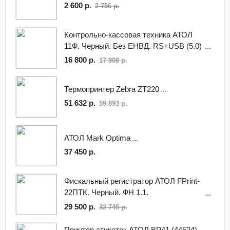
2 600 р.
2 756 р.
Контрольно-кассовая техника АТОЛ
11Ф. Черный. Без ЕНВД. RS+USB (5.0)
16 800 р.
17 808 р.
Термопринтер Zebra ZT220
51 632 р.
59 893 р.
АТОЛ Mark Optima
37 450 р.
Фискальный регистратор АТОЛ FPrint-
22ПТК. Черный. ФН 1.1.
RS+USB+Ethernet
29 500 р.
32 745 р.
Принтер этикеток АТОЛ BP41 (44524)