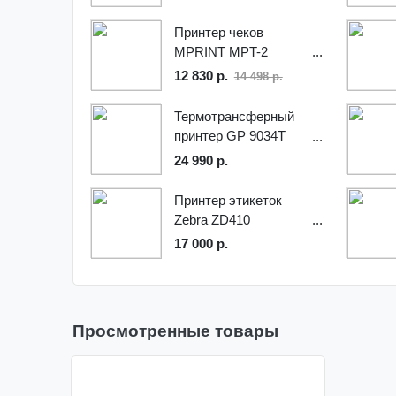
Принтер чеков
MPRINT MPT-2
12 830 р.
14 498 р.
Термотрансферный
принтер GР 9034T
(300dpi)
24 990 р.
Принтер этикеток
Zebra ZD410
17 000 р.
Просмотренные товары