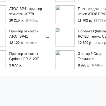
АТОЛ BP41 принтер
Принтер для печ
этикеток 40778
чеков АТОЛ BP4
10 215 р.
11 702 р.
11 543 р.
12 755 р
Принтер этикеток
Honeywell (Interm
АТОЛ ВР41
PC42d, термо, U
12 122 р.
12 300 р.
14 304 р.
14 637 р
Принтер этикеток
Эвотор 5 Смарт
Gprinter GP-2120T
Терминал
3 677 р.
8 990 р.
9 440 р.