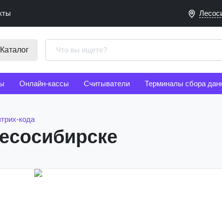
кты
Лесос
Каталог
ы
Онлайн-кассы
Считыватели
Терминалы сбора дан
трих-кода
Лесосибирске