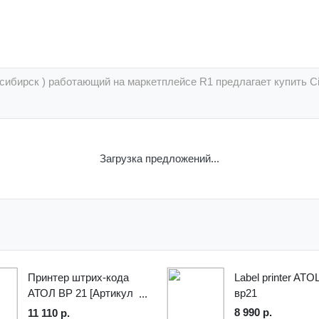
осибирск ) работающий на маркетплейсе R1 предлагает купить C
Загрузка предложений...
Принтер штрих-кода
Label printer ATO
АТОЛ BP 21 [Артикул
вр21
60153]
8 990 р.
11 110 р.