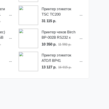
ати
Принтер этикеток
1
TSC TC200
31 115 р.
.
Принтер чеков Birch
ec)
BP-002B RS232 x
SB
USB
10 350 р.
.
11 592 р.
Принтер этикеток
АТОЛ BP41
13 127 р.
16 015 р.