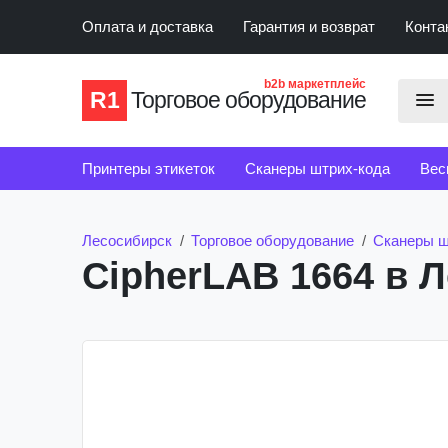
Оплата и доставка
Гарантия и возврат
Конта
b2b маркетплейс
R1
Торговое оборудование
Принтеры этикеток
Сканеры штрих-кода
Вес
Счетчики банкнот
Детекторы банкнот
Лесосибирск
Торговое оборудование
Сканеры ш
CipherLAB 1664 в 