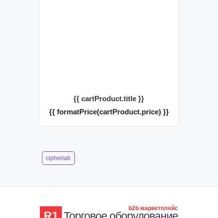
{{ cartProduct.title }}
{{ formatPrice(cartProduct.price) }}
cipherlab
b2b маркетплейс
R1
Торговое оборудование