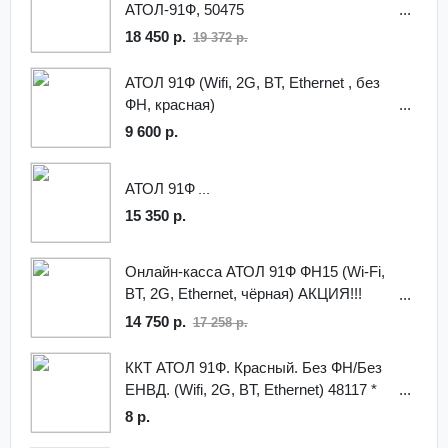
АТОЛ-91Ф, 50475
18 450 р.
19 372 р.
АТОЛ 91Ф (Wifi, 2G, BT, Ethernet , без
ФН, красная)
9 600 р.
АТОЛ 91Ф
15 350 р.
Онлайн-касса АТОЛ 91Ф ФН15 (Wi-Fi,
BT, 2G, Ethernet, чёрная) АКЦИЯ!!!
Детектор валют в подарок!
14 750 р.
17 258 р.
ККТ АТОЛ 91Ф. Красный. Без ФН/Без
ЕНВД. (Wifi, 2G, BT, Ethernet) 48117 *
8 р.