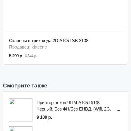
Сканеры штрих-кода 2D АТОЛ SB 2108
Продавец: kktcentr
5 200 р.
6 344 р.
Смотрите также
Принтер чеков ЧПМ АТОЛ 91Ф.
Черный. Без ФН/Без ЕНВД. (Wifi, 2G,
BT, Ethernet)
9 100 р.