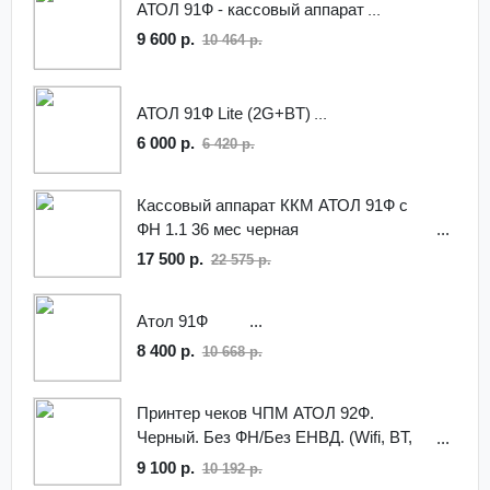
АТОЛ 91Ф - кассовый аппарат
9 600 р.
10 464 р.
АТОЛ 91Ф Lite (2G+BT)
6 000 р.
6 420 р.
Кассовый аппарат ККМ АТОЛ 91Ф с
ФН 1.1 36 мес черная
17 500 р.
22 575 р.
Атол 91Ф
8 400 р.
10 668 р.
Принтер чеков ЧПМ АТОЛ 92Ф.
Черный. Без ФН/Без ЕНВД. (Wifi, BT,
2G, Ethernet)
9 100 р.
10 192 р.