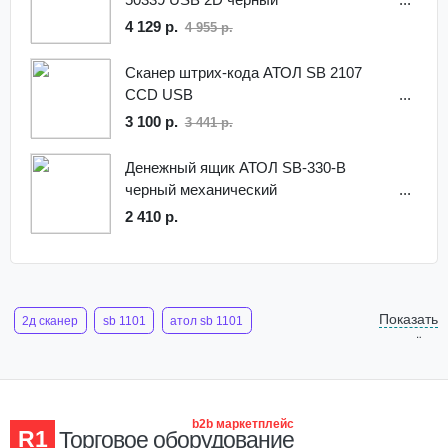
4 129 р.
4 955 р.
Сканер штрих-кода АТОЛ SB 2107
CCD USB
3 100 р.
3 441 р.
Денежный ящик АТОЛ SB-330-B
черный механический
2 410 р.
Показать
2д сканер
sb 1101
атол sb 1101
ещё
считыватель штрих
сканер штрих кода 2d атол sb2108 plus
сканер 2d штрих кодов
b2b маркетплейс
R1
Торговое оборудование