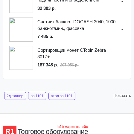
номинала Mercury C - 100 CIS
32 383 р.
Счетчик банкнот DOCASH 3040, 1000
банкнот/мин., фасовка
7 485 р.
Сортировщик монет CTcoin Zebra
301Z+
187 348 р.
207 956 р.
Показать
2д сканер
sb 1101
атол sb 1101
ещё
считыватель штрих
сканер штрих кода 2d атол sb2108 plus
сканер 2d штрих кодов
b2b маркетплейс
R1
Торговое оборудование