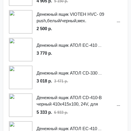
4 905 р.
5 150 р.
Денежный ящик VIOTEH HVC- 09
push,белый/черный,мех.
2 500 р.
Денежный ящик АТОЛ EC-410
3 770 р.
Денежный ящик АТОЛ CD-330
3 018 р.
3 471 р.
Денежный ящик АТОЛ CD-410-B
черный 410x415x100, 24V, для
ШТРИХ-ФР
5 333 р.
6 933 р.
Денежный ящик АТОЛ EC-410