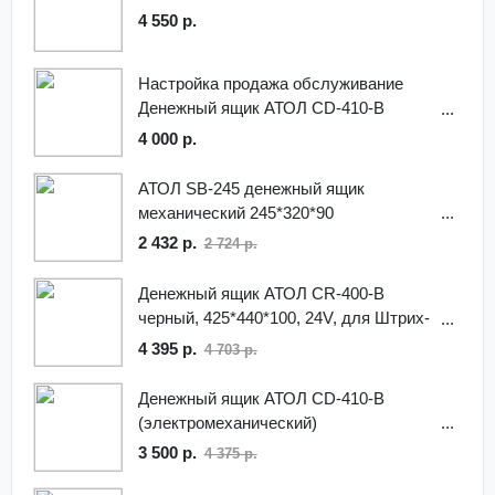
4 550 р.
Настройка продажа обслуживание
Денежный ящик АТОЛ CD-410-B
черный 410*415*100 24V в г.Мытищи
4 000 р.
АТОЛ SB-245 денежный ящик
механический 245*320*90
2 432 р.
2 724 р.
Денежный ящик АТОЛ CR-400-B
черный, 425*440*100, 24V, для Штрих-
ФР
4 395 р.
4 703 р.
Денежный ящик АТОЛ CD-410-B
(электромеханический)
3 500 р.
4 375 р.