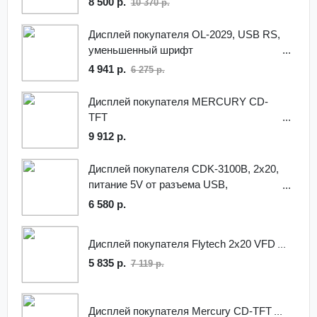
8 500 р.
10 370 р.
Дисплей покупателя OL-2029, USB RS,
уменьшенный шрифт
4 941 р.
6 275 р.
Дисплей покупателя MERCURY CD-
TFT
9 912 р.
Дисплей покупателя CDK-3100B, 2x20,
питание 5V от разъема USB,
интерфейс подключения RS-232,
6 580 р.
черный
Дисплей покупателя Flytech 2x20 VFD
5 835 р.
7 119 р.
Дисплей покупателя Mercury CD-TFT