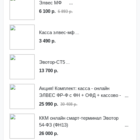
Элвес МФ
6 100 р.
6 893 р.
Касса элвес-мф
3 490 р.
Эвотор-СТ5
13 700 р.
Акция! Комплект: касса - онлайн
ЭЛВЕС ФР-Ф с ФН + ОФД + кассово -
товароучетная программа +
25 990 р.
30 408 р.
DataService
ККМ онлайн смарт-терминал Эвотор
54-ФЗ (ФН13)
26 000 р.