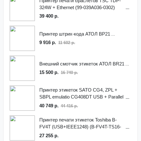
Принтер печати браслетов TSC TDP-
324W + Ethernet (99-039A036-0302)
39 400 р.
Принтер штрих-кода АТОЛ BP21
9 916 р.
11 602 р.
Внешний смотчик этикеток АТОЛ BR21
15 500 р.
16 740 р.
Принтер этикеток SATO CG4, ZPL +
SBPL emulatio CG408DT USB + Parallel
Printer
40 749 р.
44 416 р.
Принтер печати этикеток Toshiba B-
FV4T (USB+IEEE1248) (B-FV4T-TS16-
QM-R)
27 255 р.