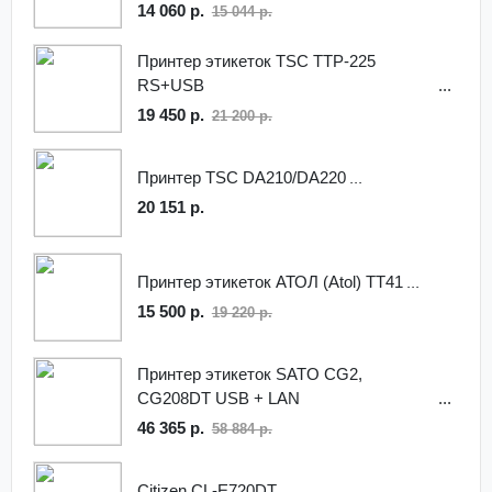
RS232, Ethernet Black
14 060 р.
15 044 р.
Принтер этикеток TSC TTP-225
RS+USB
19 450 р.
21 200 р.
Принтер TSC DA210/DA220
20 151 р.
Принтер этикеток АТОЛ (Atol) ТТ41
15 500 р.
19 220 р.
Принтер этикеток SATO CG2,
CG208DT USB + LAN
46 365 р.
58 884 р.
Citizen CL-E720DT