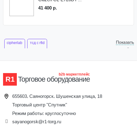
41 400 р.
Показать
cipherlab
тсд с rfid
ещё
b2b маркетплейс
R1
Торговое оборудование
,
,
655603
Саяногорск
Шушенская улица, 18
Торговый центр "Спутник"
Режим работы: круглосуточно
sayanogorsk@r1-torg.ru