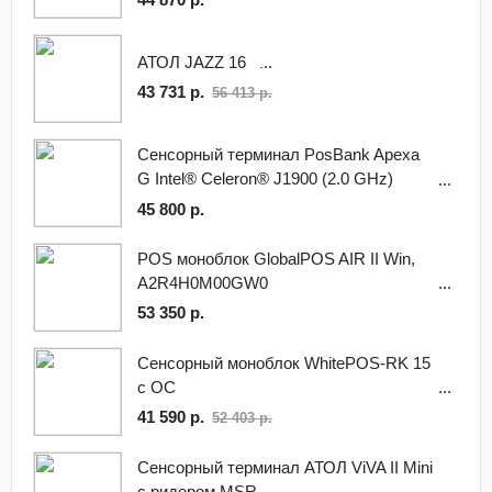
АТОЛ JAZZ 16
43 731 р.
56 413 р.
Сенсорный терминал PosBank Apexa
G Intel® Celeron® J1900 (2.0 GHz)
Quad-Core Processor DDR3L-4GB
45 800 р.
(MAX. 8GB), SSD 64 Gb MSR
POS моноблок GlobalPOS AIR II Win,
A2R4H0M00GW0
53 350 р.
Сенсорный моноблок WhitePOS-RK 15
с ОС
41 590 р.
52 403 р.
Сенсорный терминал АТОЛ ViVA II Mini
c ридером MSR