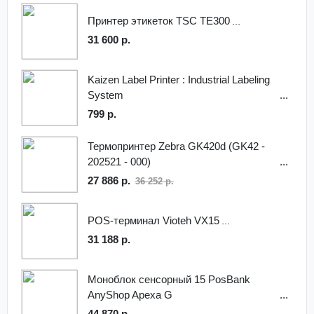
Принтер этикеток TSC TE300
31 600 р.
Kaizen Label Printer : Industrial Labeling
System
799 р.
Термопринтер Zebra GK420d (GK42 -
202521 - 000)
27 886 р.
36 252 р.
POS-терминал Vioteh VX15
31 188 р.
Моноблок сенсорный 15 PosBank
AnyShop Apexa G
44 870 р.