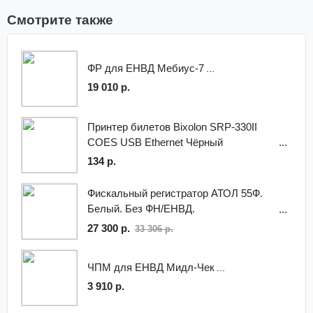
Смотрите также
ФР для ЕНВД Мебиус-7
19 010 р.
Принтер билетов Bixolon SRP-330II
COES USB Ethernet Чёрный
134 р.
Фискальный регистратор АТОЛ 55Ф.
Белый. Без ФН/ЕНВД.
RS+USB+Ethernet, Платформа 2.5
27 300 р.
33 306 р.
(ЕГАИС/ФГИС)
ЧПМ для ЕНВД Мидл-Чек
3 910 р.