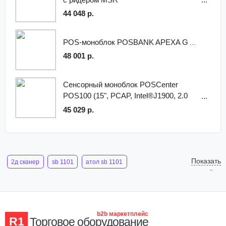
44 048 р.
POS-моноблок POSBANK APEXA G
48 001 р.
Сенсорный моноблок POSCenter
POS100 (15", PCAP, Intel®J1900, 2.0
GHz; 4Gb RAM; SSD 128Gb; MSR),
45 029 р.
Windows 10 IoT Entry, черный
Показать
2д сканер
sb 1101
атол sb 1101
ещё
считыватель штрих
сканер штрих кода 2d атол sb2108 plus
сканер 2d штрих кодов
b2b маркетплейс
R1
Торговое оборудование