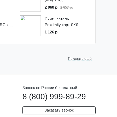
автономный
2 060 р.
2 657 р.
контроллер с
встроенным
Считыватель
считывателем EM-
ERCo-
Proximity карт ЛКД
Marine (серый)
СУ-04 00
1 126 р.
Показать ещё
Звонок по России бесплатный
8 (800) 999-89-29
Заказать звонок