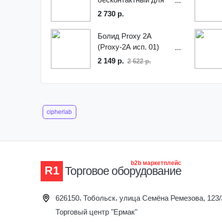
proxi-карт Системы
2 730 р.
контроля доступа
РЕВЕРС IV
Болид Proxy 2А
(Proxy-2А исп. 01)
Считыватель
2 149 р.
2 622 р.
бесконтактных карт
cipherlab
b2b маркетплейс
R1
Торговое оборудование
,
,
626150
Тобольск
улица Семёна Ремезова, 123/
Торговый центр "Ермак"