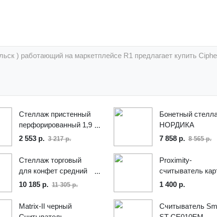
ольск ) работающий на маркетплейсе R1 предлагает купить Ciph
Стеллаж пристенный
Бонетный стелл
перфорированный 1,9
НОРДИКА
м с полкой
двухсторонний
2 553 р.
7 858 р.
3 217 р.
8 565 р.
Стеллаж торговый
Proximity-
для конфет средний
считыватель кар
(высота 182 см), REv-
доступа EM-Mari
10 185 р.
1 400 р.
11 305 р.
52
Tantos TS-RDR-E
White
Matrix-II черный
Считыватель Sm
Считыватель
ST-CE010EM