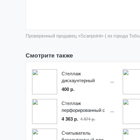
Проверенный продавец «Scanpoint» ( из города Тоб
Смотрите также
Стеллаж
дискаунтерный
Марихолодмаш
400 р.
Стеллаж
перфорированный с
основанием
4 363 р.
4 974 р.
Считыватель
бесконтактный для