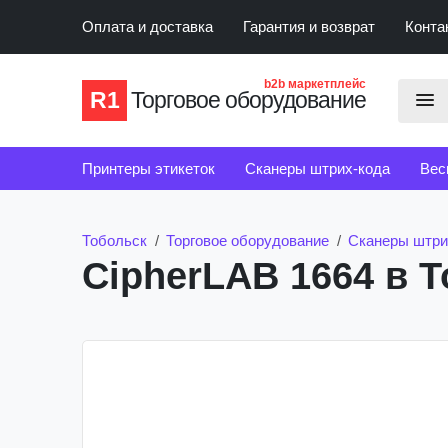
Оплата и доставка
Гарантия и возврат
Конта
b2b маркетплейс
R1
Торговое оборудование
Принтеры этикеток
Сканеры штрих-кода
Вес
Счетчики банкнот
Детекторы банкнот
Тобольск
Торговое оборудование
Сканеры штри
CipherLAB 1664 в 