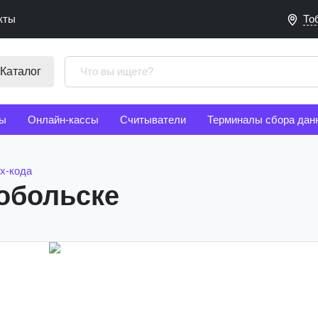
кты
То
Каталог
ы
Онлайн-кассы
Считыватели
Терминалы сбора дан
х-кода
Тобольске