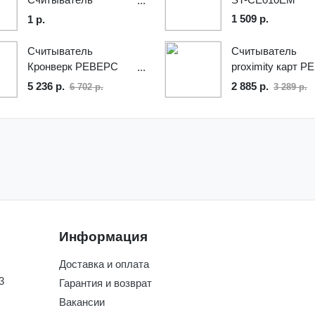
накладной карт
1 509 р.
1 р.
проксимити
Считыватель
Считыватель
Кронверк РЕВЕРС
proximity карт P
MF бесконтактных
RP-15.2D
5 236 р.
2 885 р.
6 702 р.
3 289 р.
карт
Информация
Доставка и оплата
3
Гарантия и возврат
Вакансии