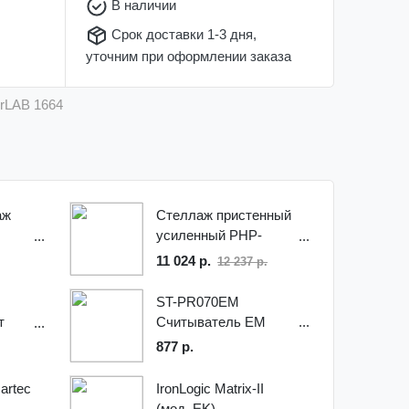
В наличии
Срок доставки 1-3 дня,
уточним при оформлении заказа
erLAB 1664
аж
Стеллаж пристенный
усиленный PHP-
PU665-2300
11 024 р.
12 237 р.
ST-PR070EM
т
Считыватель EM
ne
877 р.
IronLogic Matrix-II
artec
(мод. EK),