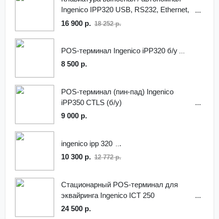
Ingenico IPP320 USB, RS232, Ethernet,
Contactless,банк Зенит
16 900 р.
18 252 р.
POS-терминал Ingenico iPP320 б/у
8 500 р.
POS-терминал (пин-пад) Ingenico
iPP350 CTLS (б/у)
9 000 р.
ingenico ipp 320
10 300 р.
12 772 р.
Стационарный POS-терминал для
эквайринга Ingenico ICT 250
24 500 р.