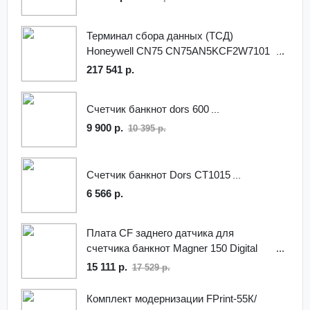
Терминал сбора данных (ТСД)
Honeywell CN75 CN75AN5KCF2W7101
217 541 р.
Счетчик банкнот dors 600
9 900 р.
10 395 р.
Счетчик банкнот Dors CT1015
6 566 р.
Плата CF заднего датчика для
счетчика банкнот Magner 150 Digital
15 111 р.
17 529 р.
Комплект модернизации FPrint-55К/