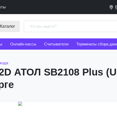
кты
Каталог
ы
Онлайн-кассы
Считыватели
Терминалы сбора дан
кода
2D АТОЛ SB2108 Plus (U
рге