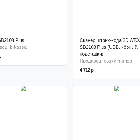
SB2108 Plus
Сканер штрих-кода 2D АТО
вец: b-kassa
SB2108 Plus (USB, чёрный,
подставки)
.
Продавец: poskkm-shop
4 712 р.