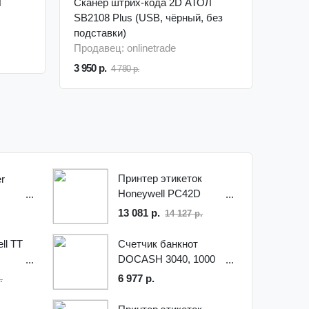
Л
Сканер штрих-кода 2D АТОЛ
SB2108 Plus (USB, чёрный, без
подставки)
Продавец: onlinetrade
3 950 р.
4 780 р.
Принтер этикеток
r
Honeywell PC42D
USB, USB-Host, БП
13 081 р.
14 127 р.
(термо, 203 dpi, 6IPS)
ll TT
Счетчик банкнот
DOCASH 3040, 1000
банкнот/мин, фасовка
6 977 р.
.