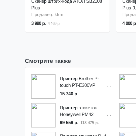
Сканер штрих-кода АТОЛ SB2108
Скане
Plus
Plus (
Продавец: kkm
Прода
3 990 р.
4 000 р
4 469 р.
Смотрите также
Принтер Brother P-
touch PT-E300VP
переносной
15 740 р.
оранжевый/черный,
цвет оранжевый/
Принтер этикеток
черный
Honeywell PM42
99 559 р.
118 475 р.