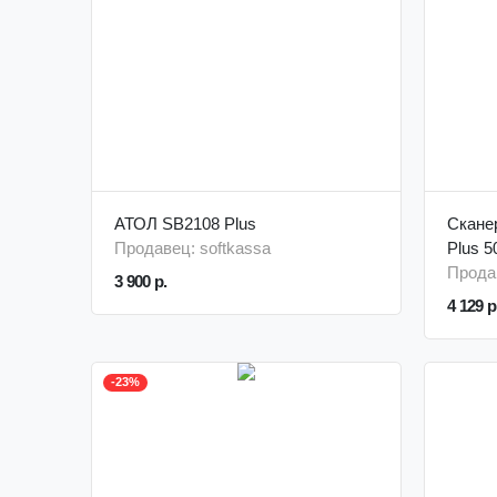
АТОЛ SB2108 Plus
Скане
Продавец: softkassa
Plus 
Продав
3 900 р.
4 129 р
-23%