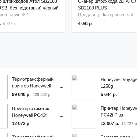
р штрихкодов Атол SB2108
Сканер штрихкода 2D АТО
USB, без подставки) чёрный
SB2108 PLUS
вец: device32
Продавец: dialog-universal
.
4 091 р.
4 920 р.
Термотрансферный
Honeywell Voyage
принтер Honeywell
1250g
PM42, PM42205003
5 644 р.
99 640 р.
129 532 р.
Принтер Honeywe
Принтер этикеток
PC42t Plus
Honeywell PC42t
PC42TPE01013
12 072 р.
12 007 р.
12 727 р