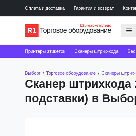
Оплата и доставка
Гарантия и возврат
Конта
b2b маркетплейс
R1
Торговое оборудование
Принтеры этикеток
Сканеры штрих-кода
Вес
Счетчики банкнот
Детекторы банкнот
Выборг
Торговое оборудование
Сканеры штрих-
Сканер штрихкода 
подставки) в Выбо