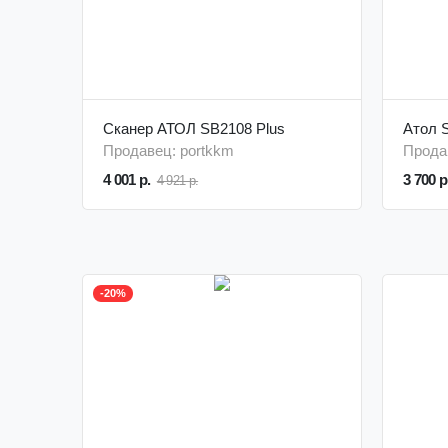
Сканер АТОЛ SB2108 Plus
Атол 
Продавец: portkkm
Прода
4 001 р.
3 700 р
4 921 р.
-20%