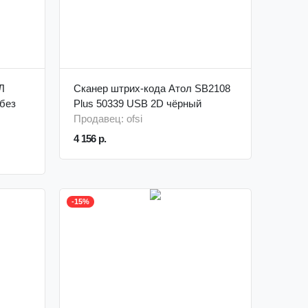
Л
Сканер штрих-кода Атол SB2108
 без
Plus 50339 USB 2D чёрный
Продавец: ofsi
4 156 р.
-15%