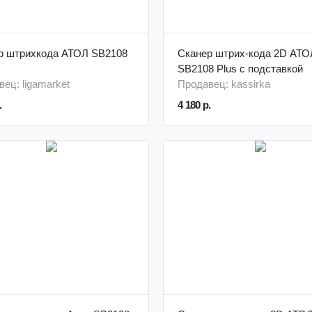
р штрихкода АТОЛ SB2108
Сканер штрих-кода 2D АТО
SB2108 Plus с подставкой
ец: ligamarket
Продавец: kassirka
.
4 180 р.