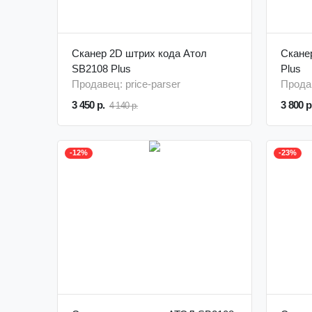
Сканер 2D штрих кода Атол
Скане
SB2108 Plus
Plus
Продавец: price-parser
Продав
3 450 р.
3 800 р
4 140 р.
-12%
-23%