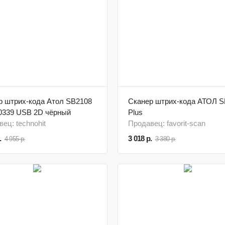
р штрих-кода Атол SB2108
Сканер штрих-кода АТОЛ S
50339 USB 2D чёрный
Plus
ец: technohit
Продавец: favorit-scan
.
3 018 р.
4 955 р.
3 380 р.