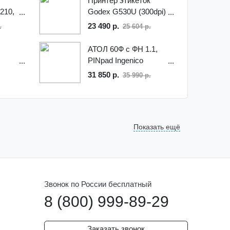
Принтер этикеток
210,
Godex G530U (300dpi)
Термотрансферный,
23 490 р.
.
25 604 р.
101мм
АТОЛ 60Ф с ФН 1.1,
PINpad Ingenico
IPP320 CTLS, ВТБ-24
31 850 р.
35 990 р.
Показать ещё
 для маркировки беспроводной
 1d
сканер атол sb 1101
Звонок по России бесплатный
8 (800) 999-89-29
трих кода эвотор
us подключение к 1с
Заказать звонок