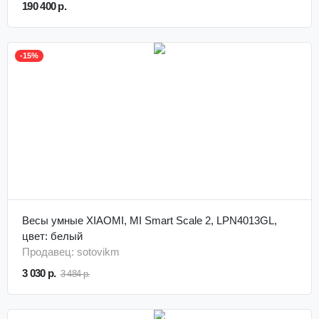
190 400 р.
-15%
Весы умные XIAOMI, MI Smart Scale 2, LPN4013GL,
цвет: белый
Продавец: sotovikm
3 030 р.
3 484 р.