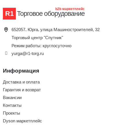
весы напольные электронные
умные весы
b2b маркетплейс
R1
Торговое оборудование
эвотор лк
онлайн касса
фискальный накопитель 15 месяцев
,
,
652057
Юрга
улица Машиностроителей, 32
Торговый центр "Спутник"
защитный экран для кассы
тсд
Режим работы: круглосуточно
сканер штрих кодов онлайн
штрих м
yurga@r1-torg.ru
принтер этикеток
весы
ювелирные весы
шредер для бумаги
Информация
фискальный накопитель на 36 месяцев
дримкас
Доставка и оплата
кассовый аппарат для ип
ккм
онлайн касса для ип
Гарантия и возврат
штрих
термопринтер
весы picooc
Вакансии
Контакты
штрих код сканер
атол 30ф
модуль касса
Проекты
весы для новорожденных
печать этикеток
Dyson маркетплейс
торговое оборудование для магазина
pos терминал