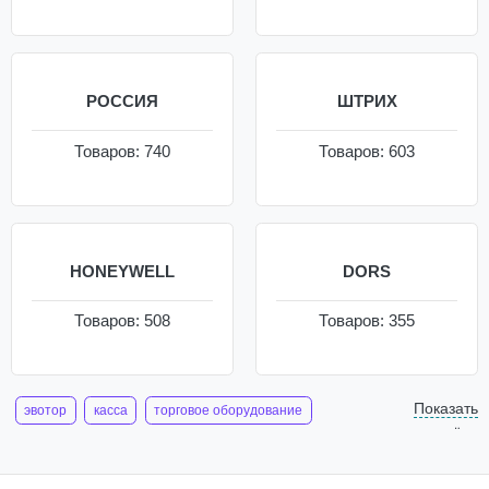
РОССИЯ
ШТРИХ
Товаров: 740
Товаров: 603
HONEYWELL
DORS
Товаров: 508
Товаров: 355
Показать
эвотор
касса
торговое оборудование
ещё
фискальный накопитель
сканер штрих кодов
кассовый аппарат
мтс касса
весы электронные