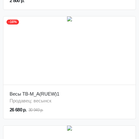
2 800 р.
-16%
Весы TB-M_А(RUEW)1
Продавец: весынск
26 680 р.
30 949 р.