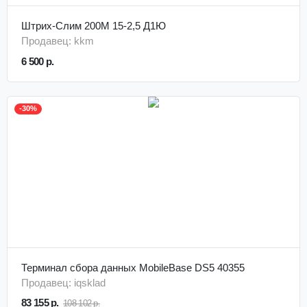
Штрих-Слим 200М 15-2,5 Д1Ю
Продавец: kkm
6 500 р.
-30%
Терминал сбора данных MobileBase DS5 40355
Продавец: iqsklad
83 155 р.
108 102 р.