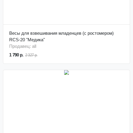
Весы для взвешивания младенцев (с ростомером)
RСS-20 "Медика"
Продавец: all
1 790 р.
2 327 р.