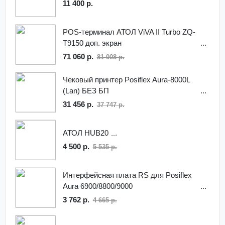
11 400 р.
POS-терминал АТОЛ ViVA II Turbo ZQ-
T9150 доп. экран
71 060 р.
81 008 р.
Чековый принтер Posiflex Aura-8000L
(Lan) БЕЗ БП
31 456 р.
37 747 р.
АТОЛ HUB20
4 500 р.
5 535 р.
Интерфейсная плата RS для Posiflex
Aura 6900/8800/9000
3 762 р.
4 665 р.