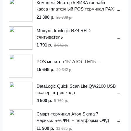
Комплект Эвотор 5 ВИЗА (онлайн
касса+платежный POS терминал PAX
SP30) без ФН
21 390 р.
26 738 р.
Модуль Ironlogic RZ4 RFID
считыватель
1 791 р.
2 042 р.
POS монитор 15" АТОЛ LM15
15 648 р.
20 342 р.
DataLogic Quick Scan Lite QW2100 USB
сканер штрих-кода
4 500 р.
5 760 р.
Смарт-терминал Атол Sigma 7
Черный. Без ФН. + платформа ОФД
11 900 р.
13 685 р.