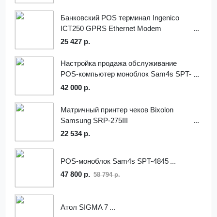
Банковский POS терминал Ingenico
ICT250 GPRS Ethernet Modem
25 427 р.
Настройка продажа обслуживание
POS-компьютер моноблок Sam4s SPT-
S, 15“ сенсорный (2Gb, HDD, MSR,
42 000 р.
SPT-S100) в г.Мытищи
Матричный принтер чеков Bixolon
Samsung SRP-275III
22 534 р.
POS-моноблок Sam4s SPT-4845
47 800 р.
58 794 р.
Атол SIGMA 7