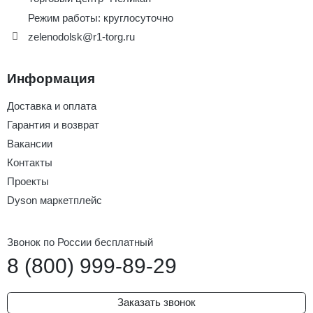
Режим работы: круглосуточно
kyocera quickscan непрерывное сканирование
zelenodolsk@r1-torg.ru
quickscan qd2430
datalogic quickscan qd2430 2d usb
datalogic quickscan qd2430 инверсный штрих код
Информация
datalogic quickscan qd2430
Доставка и оплата
datalogic quickscan qd2430 manual
datalogic qd2430
Гарантия и возврат
datalogic quickscan qd2430 usb
Вакансии
Контакты
datalogic quickscan qw2420
datalogic quickscan qbt2430
Проекты
сканер datalogic quickscan qd2430
Dyson маркетплейс
datalogic quickscan qd2430 2d
datalogic quickscan qd2430 сигареты
Звонок по России бесплатный
8 (800) 999-89-29
сканер штрих кода datalogic quickscan qd2430
2d сканер datalogic quickscan qd2430 usb
Заказать звонок
сканер 2d datalogic quickscan qd2430